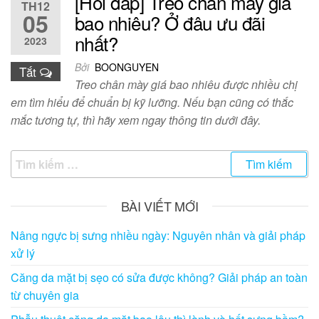
[Hỏi đáp] Treo chân mày giá
TH12
05
bao nhiêu? Ở đâu ưu đãi
nhất?
2023
Bởi
BOONGUYEN
Tắt
Treo chân mày giá bao nhiêu được nhiều chị
em tìm hiểu để chuẩn bị kỹ lưỡng. Nếu bạn cũng có thắc
mắc tương tự, thì hãy xem ngay thông tin dưới đây.
Tìm
kiếm
cho:
BÀI VIẾT MỚI
Nâng ngực bị sưng nhiều ngày: Nguyên nhân và giải pháp
xử lý
Căng da mặt bị sẹo có sửa được không? Giải pháp an toàn
từ chuyên gia