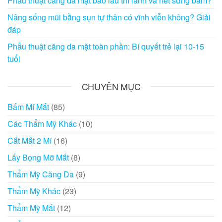
Phẫu thuật căng da mặt bao lâu thì lành và hết sưng bầm?
Nâng sống mũi bằng sụn tự thân có vĩnh viễn không? Giải
đáp
Phẫu thuật căng da mặt toàn phần: Bí quyết trẻ lại 10-15
tuổi
CHUYÊN MỤC
Bấm Mí Mắt
(85)
Các Thẩm Mỹ Khác
(10)
Cắt Mắt 2 Mí
(16)
Lấy Bọng Mỡ Mắt
(8)
Thẩm Mỹ Căng Da
(9)
Thẩm Mỹ Khác
(23)
Thẩm Mỹ Mắt
(12)