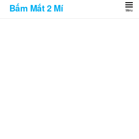
Skip
Bấm Mắt 2 Mí
to
Menu
the
content