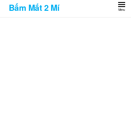
Skip
Bấm Mắt 2 Mí
to
Menu
the
content