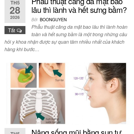
Phẫu thuật căng da mặt bao
TH5
28
lâu thì lành và hết sưng bầm?
2026
Bởi
BOONGUYEN
Phẫu thuật căng da mặt bao lâu thì lành hoàn
Tắt
toàn và hết sưng bầm là một trong những câu
hỏi y khoa nhận được sự quan tâm nhiều nhất của khách
hàng khi bước…
Nâng sống mũi bằng sụn tự
TH5