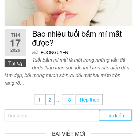
Bao nhiêu tuổi bấm mí mắt
TH4
17
được?
2026
Bởi
BOONGUYEN
Tuổi bấm mí mắt là một trong những vấn đề
Tắt
được thảo luận sôi nổi nhất trên các diễn đàn
làm đẹp, bởi mong muốn sở hữu đôi mắt hai mí to tròn,
rạng rỡ…
Điều
1
2
…
18
Tiếp theo
hướng
Tìm
bài
kiếm
viết
cho:
BÀI VIẾT MỚI