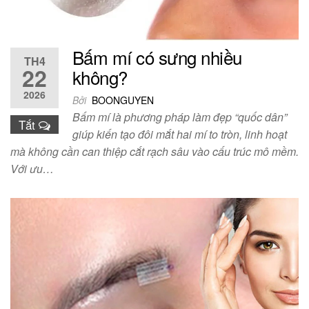
Bấm mí có sưng nhiều
TH4
22
không?
2026
Bởi
BOONGUYEN
Bấm mí là phương pháp làm đẹp “quốc dân”
Tắt
giúp kiến tạo đôi mắt hai mí to tròn, linh hoạt
mà không cần can thiệp cắt rạch sâu vào cấu trúc mô mềm.
Với ưu…