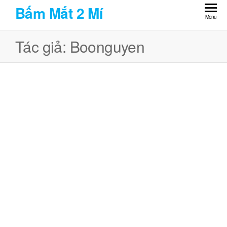
Skip
Bấm Mắt 2 Mí
to
Menu
the
Tác giả:
Boonguyen
content