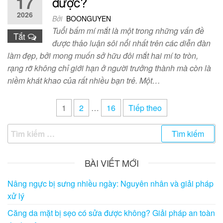
17
được?
2026
Bởi
BOONGUYEN
Tuổi bấm mí mắt là một trong những vấn đề
Tắt
được thảo luận sôi nổi nhất trên các diễn đàn
làm đẹp, bởi mong muốn sở hữu đôi mắt hai mí to tròn,
rạng rỡ không chỉ giới hạn ở người trưởng thành mà còn là
niềm khát khao của rất nhiều bạn trẻ. Một…
Điều
1
2
…
16
Tiếp theo
hướng
Tìm
bài
kiếm
viết
cho:
BÀI VIẾT MỚI
Nâng ngực bị sưng nhiều ngày: Nguyên nhân và giải pháp
xử lý
Căng da mặt bị sẹo có sửa được không? Giải pháp an toàn