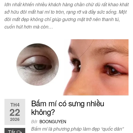
lớn nhất khiến nhiều khách hàng chần chừ dù rất khao khát
sở hữu đôi mắt hai mí to tròn, rạng rỡ và đầy sức sống. Một
đôi mắt đẹp không chỉ giúp gương mặt trở nên thanh tú,
cuốn hút hơn mà còn…
Bấm mí có sưng nhiều
TH4
22
không?
2026
Bởi
BOONGUYEN
Bấm mí là phương pháp làm đẹp “quốc dân”
Tắt