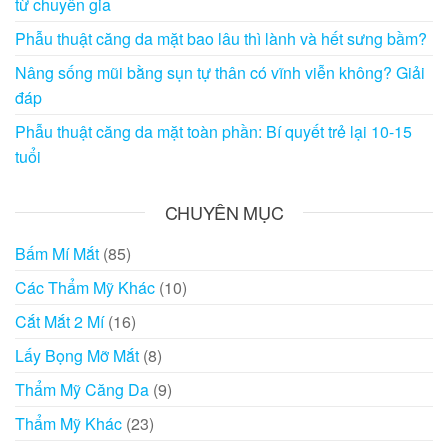
từ chuyên gia
Phẫu thuật căng da mặt bao lâu thì lành và hết sưng bầm?
Nâng sống mũi bằng sụn tự thân có vĩnh viễn không? Giải
đáp
Phẫu thuật căng da mặt toàn phần: Bí quyết trẻ lại 10-15
tuổi
CHUYÊN MỤC
Bấm Mí Mắt
(85)
Các Thẩm Mỹ Khác
(10)
Cắt Mắt 2 Mí
(16)
Lấy Bọng Mỡ Mắt
(8)
Thẩm Mỹ Căng Da
(9)
Thẩm Mỹ Khác
(23)