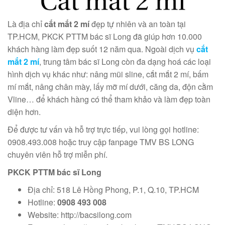
Là địa chỉ
cắt mắt 2 mí
đẹp tự nhiên và an toàn tại
TP.HCM, PKCK PTTM bác sĩ Long đã giúp hơn 10.000
khách hàng làm đẹp suốt 12 năm qua. Ngoài dịch vụ
cắt
mắt 2 mí
, trung tâm bác sĩ Long còn đa dạng hoá các loại
hình dịch vụ khác như: nâng mũi sline, cắt mắt 2 mí, bấm
mí mắt, nâng chân mày, lấy mỡ mí dưới, căng da, độn cằm
Vline… để khách hàng có thể tham khảo và làm đẹp toàn
diện hơn.
Để được tư vấn và hỗ trợ trực tiếp, vui lòng gọi hotline:
0908.493.008 hoặc truy cập fanpage TMV BS LONG
chuyên viên hỗ trợ miễn phí.
PKCK PTTM bác sĩ Long
Địa chỉ: 518 Lê Hồng Phong, P.1, Q.10, TP.HCM
Hotline:
0908 493 008
Website: http://bacsilong.com