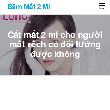
Skip
Bấm Mắt 2 Mí
to
Menu
the
content
Cắt mắt 2 mí cho người
mắt xếch có đổi tướng
được không