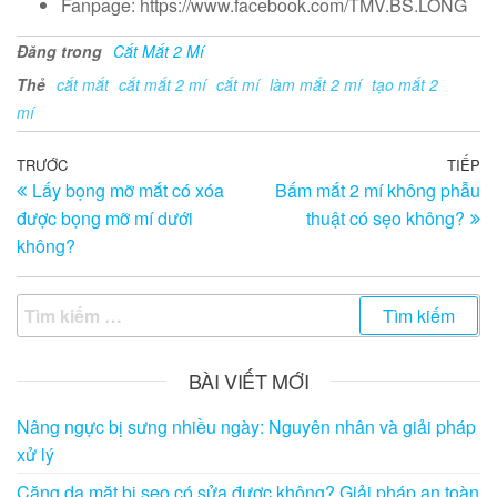
Fanpage: https://www.facebook.com/TMV.BS.LONG
Đăng trong
Cắt Mắt 2 Mí
Thẻ
cắt mắt
cắt mắt 2 mí
cắt mí
làm mắt 2 mí
tạo mắt 2
mí
Điều
Bài
TRƯỚC
TIẾP
Bà
Lấy bọng mỡ mắt có xóa
Bấm mắt 2 mí không phẫu
trước
ti
hướng
được bọng mỡ mí dưới
thuật có sẹo không?
th
bài
không?
viết
Tìm
kiếm
cho:
BÀI VIẾT MỚI
Nâng ngực bị sưng nhiều ngày: Nguyên nhân và giải pháp
xử lý
Căng da mặt bị sẹo có sửa được không? Giải pháp an toàn