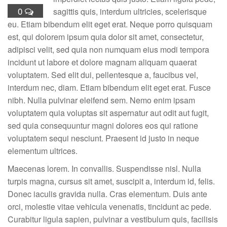
0
sagittis quis, interdum ultricies, scelerisque
eu. Etiam bibendum elit eget erat. Neque porro quisquam
est, qui dolorem ipsum quia dolor sit amet, consectetur,
adipisci velit, sed quia non numquam eius modi tempora
incidunt ut labore et dolore magnam aliquam quaerat
voluptatem. Sed elit dui, pellentesque a, faucibus vel,
interdum nec, diam. Etiam bibendum elit eget erat. Fusce
nibh. Nulla pulvinar eleifend sem. Nemo enim ipsam
voluptatem quia voluptas sit aspernatur aut odit aut fugit,
sed quia consequuntur magni dolores eos qui ratione
voluptatem sequi nesciunt. Praesent id justo in neque
elementum ultrices.
Maecenas lorem. In convallis. Suspendisse nisl. Nulla
turpis magna, cursus sit amet, suscipit a, interdum id, felis.
Donec iaculis gravida nulla. Cras elementum. Duis ante
orci, molestie vitae vehicula venenatis, tincidunt ac pede.
Curabitur ligula sapien, pulvinar a vestibulum quis, facilisis