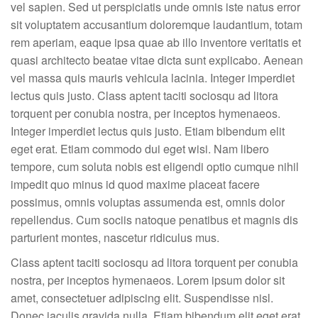
vel sapien. Sed ut perspiciatis unde omnis iste natus error
sit voluptatem accusantium doloremque laudantium, totam
rem aperiam, eaque ipsa quae ab illo inventore veritatis et
quasi architecto beatae vitae dicta sunt explicabo. Aenean
vel massa quis mauris vehicula lacinia. Integer imperdiet
lectus quis justo. Class aptent taciti sociosqu ad litora
torquent per conubia nostra, per inceptos hymenaeos.
Integer imperdiet lectus quis justo. Etiam bibendum elit
eget erat. Etiam commodo dui eget wisi. Nam libero
tempore, cum soluta nobis est eligendi optio cumque nihil
impedit quo minus id quod maxime placeat facere
possimus, omnis voluptas assumenda est, omnis dolor
repellendus. Cum sociis natoque penatibus et magnis dis
parturient montes, nascetur ridiculus mus.
Class aptent taciti sociosqu ad litora torquent per conubia
nostra, per inceptos hymenaeos. Lorem ipsum dolor sit
amet, consectetuer adipiscing elit. Suspendisse nisl.
Donec iaculis gravida nulla. Etiam bibendum elit eget erat.