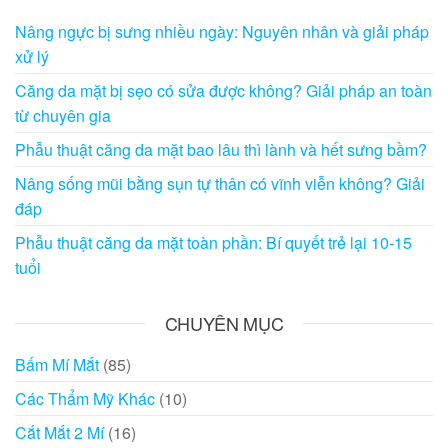
Nâng ngực bị sưng nhiều ngày: Nguyên nhân và giải pháp
xử lý
Căng da mặt bị sẹo có sửa được không? Giải pháp an toàn
từ chuyên gia
Phẫu thuật căng da mặt bao lâu thì lành và hết sưng bầm?
Nâng sống mũi bằng sụn tự thân có vĩnh viễn không? Giải
đáp
Phẫu thuật căng da mặt toàn phần: Bí quyết trẻ lại 10-15
tuổi
CHUYÊN MỤC
Bấm Mí Mắt
(85)
Các Thẩm Mỹ Khác
(10)
Cắt Mắt 2 Mí
(16)