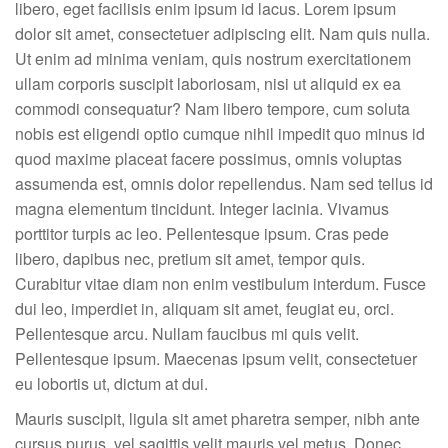
libero, eget facilisis enim ipsum id lacus. Lorem ipsum
dolor sit amet, consectetuer adipiscing elit. Nam quis nulla.
Ut enim ad minima veniam, quis nostrum exercitationem
ullam corporis suscipit laboriosam, nisi ut aliquid ex ea
commodi consequatur? Nam libero tempore, cum soluta
nobis est eligendi optio cumque nihil impedit quo minus id
quod maxime placeat facere possimus, omnis voluptas
assumenda est, omnis dolor repellendus. Nam sed tellus id
magna elementum tincidunt. Integer lacinia. Vivamus
porttitor turpis ac leo. Pellentesque ipsum. Cras pede
libero, dapibus nec, pretium sit amet, tempor quis.
Curabitur vitae diam non enim vestibulum interdum. Fusce
dui leo, imperdiet in, aliquam sit amet, feugiat eu, orci.
Pellentesque arcu. Nullam faucibus mi quis velit.
Pellentesque ipsum. Maecenas ipsum velit, consectetuer
eu lobortis ut, dictum at dui.
Mauris suscipit, ligula sit amet pharetra semper, nibh ante
cursus purus, vel sagittis velit mauris vel metus. Donec