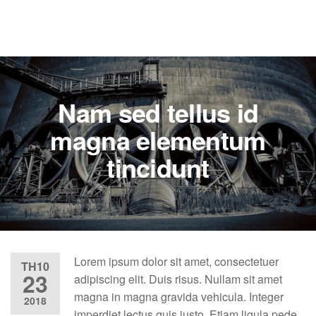
Nam sed tellus id
magna elementum
tincidunt
Lorem ipsum dolor sit amet, consectetuer
TH10
23
adipiscing elit. Duis risus. Nullam sit amet
magna in magna gravida vehicula. Integer
2018
imperdiet lectus quis justo. Etiam ligula pede,