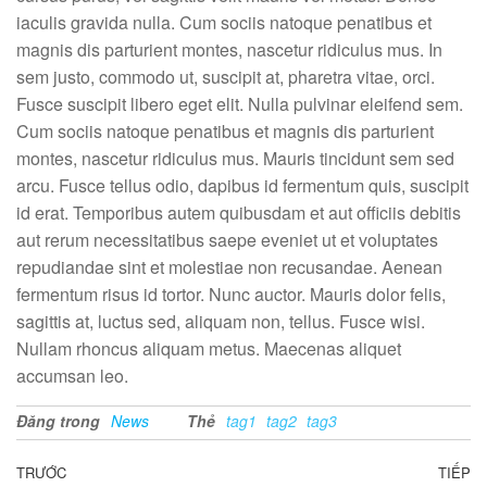
iaculis gravida nulla. Cum sociis natoque penatibus et
magnis dis parturient montes, nascetur ridiculus mus. In
sem justo, commodo ut, suscipit at, pharetra vitae, orci.
Fusce suscipit libero eget elit. Nulla pulvinar eleifend sem.
Cum sociis natoque penatibus et magnis dis parturient
montes, nascetur ridiculus mus. Mauris tincidunt sem sed
arcu. Fusce tellus odio, dapibus id fermentum quis, suscipit
id erat. Temporibus autem quibusdam et aut officiis debitis
aut rerum necessitatibus saepe eveniet ut et voluptates
repudiandae sint et molestiae non recusandae. Aenean
fermentum risus id tortor. Nunc auctor. Mauris dolor felis,
sagittis at, luctus sed, aliquam non, tellus. Fusce wisi.
Nullam rhoncus aliquam metus. Maecenas aliquet
accumsan leo.
Đăng trong
News
Thẻ
tag1
tag2
tag3
Điều
Bài
TRƯỚC
TIẾP
Bà