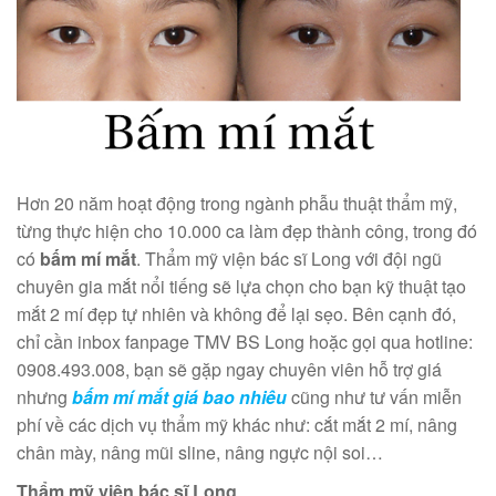
Hơn 20 năm hoạt động trong ngành phẫu thuật thẩm mỹ,
từng thực hiện cho 10.000 ca làm đẹp thành công, trong đó
có
bấm mí mắt
. Thẩm mỹ viện bác sĩ Long với đội ngũ
chuyên gia mắt nổi tiếng sẽ lựa chọn cho bạn kỹ thuật tạo
mắt 2 mí đẹp tự nhiên và không để lại sẹo. Bên cạnh đó,
chỉ cần inbox fanpage TMV BS Long hoặc gọi qua hotline:
0908.493.008, bạn sẽ gặp ngay chuyên viên hỗ trợ giá
nhưng
bấm mí mắt giá bao nhiêu
cũng như tư vấn miễn
phí về các dịch vụ thẩm mỹ khác như: cắt mắt 2 mí, nâng
chân mày, nâng mũi sline, nâng ngực nội soi…
Thẩm mỹ viện bác sĩ Long