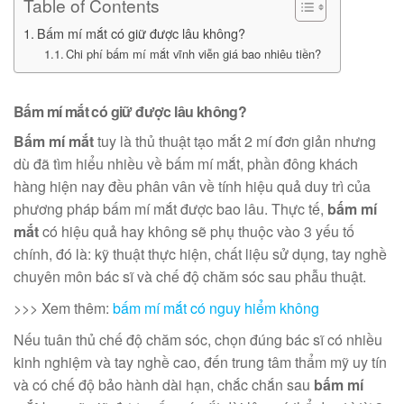
Table of Contents
Bấm mí mắt có giữ được lâu không?
Chi phí bấm mí mắt vĩnh viễn giá bao nhiêu tiền?
Bấm mí mắt có giữ được lâu không?
Bấm mí mắt
tuy là thủ thuật tạo mắt 2 mí đơn giản nhưng
dù đã tìm hiểu nhiều về bấm mí mắt, phần đông khách
hàng hiện nay đều phân vân về tính hiệu quả duy trì của
phương pháp bấm mí mắt được bao lâu. Thực tế,
bấm mí
mắt
có hiệu quả hay không sẽ phụ thuộc vào 3 yếu tố
chính, đó là: kỹ thuật thực hiện, chất liệu sử dụng, tay nghề
chuyên môn bác sĩ và chế độ chăm sóc sau phẫu thuật.
>>> Xem thêm:
bấm mí mắt có nguy hiểm không
Nếu tuân thủ chế độ chăm sóc, chọn đúng bác sĩ có nhiều
kinh nghiệm và tay nghề cao, đến trung tâm thẩm mỹ uy tín
và có chế độ bảo hành dài hạn, chắc chắn sau
bấm mí