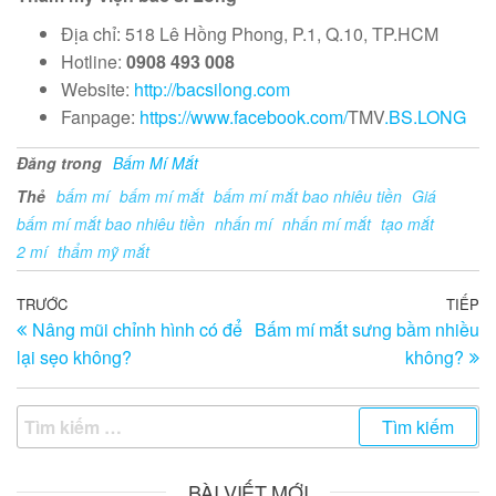
Địa chỉ: 518 Lê Hồng Phong, P.1, Q.10, TP.HCM
Hotline:
0908 493 008
Website:
http://bacsilong.com
Fanpage:
https://www.facebook.com/
TMV
.BS.LONG
Đăng trong
Bấm Mí Mắt
Thẻ
bấm mí
bấm mí mắt
bấm mí mắt bao nhiêu tiền
Giá
bấm mí mắt bao nhiêu tiền
nhấn mí
nhấn mí mắt
tạo mắt
2 mí
thẩm mỹ mắt
Điều
Bài
TRƯỚC
TIẾP
Bà
Nâng mũi chỉnh hình có để
Bấm mí mắt sưng bầm nhiều
trước
ti
hướng
lại sẹo không?
không?
th
bài
viết
Tìm
kiếm
cho:
BÀI VIẾT MỚI