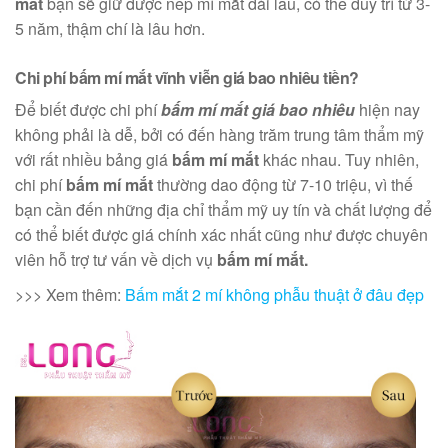
mắt
bạn sẽ giữ được nếp mí mắt dài lâu, có thể duy trì từ 3-
5 năm, thậm chí là lâu hơn.
Chi phí bấm mí mắt vĩnh viễn giá bao nhiêu tiền?
Để biết được chi phí
bấm mí mắt giá bao nhiêu
hiện nay
không phải là dễ, bởi có đến hàng trăm trung tâm thẩm mỹ
với rất nhiều bảng giá
bấm mí mắt
khác nhau. Tuy nhiên,
chi phí
bấm mí mắt
thường dao động từ 7-10 triệu, vì thế
bạn cần đến những địa chỉ thẩm mỹ uy tín và chất lượng để
có thể biết được giá chính xác nhất cũng như được chuyên
viên hỗ trợ tư vấn về dịch vụ
bấm mí mắt.
>>> Xem thêm:
Bấm mắt 2 mí không phẫu thuật ở đâu đẹp