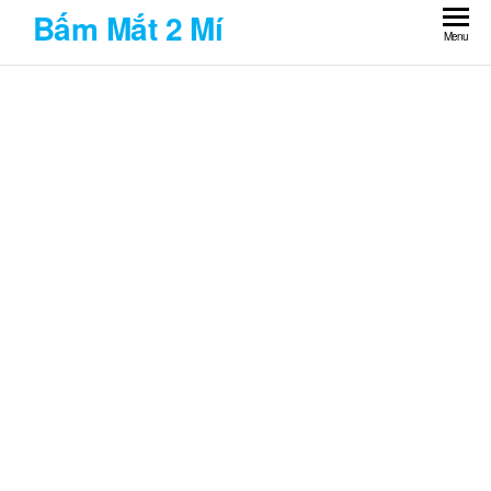
Skip
Bấm Mắt 2 Mí
to
Menu
the
content