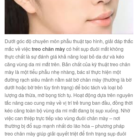
Dưới góc độ chuyên môn phẫu thuật tạo hình, giải đáp thắc
mắc về việc
treo chân mày
có hết sụp đuôi mắt không
thực chất là sự đánh giá khả năng loại bỏ da dư và kéo
căng vùng da mi mắt trên. Bản chất của kỹ thuật treo chân
mày là một tiểu phẫu nhẹ nhàng, bác sĩ thực hiện một
đường rạch siêu mảnh nằm sát bờ chân mày (thường là bờ
dưới hoặc bờ trên tùy tình trạng) để bóc tách và loại bỏ
lượng da thừa, mỡ bọng tích tụ. Hoạt động dựa trên nguyên
tắc nâng cao cung mày về vị trí trẻ trung ban đầu, đồng thời
kéo căng toàn bộ vùng da mi mắt đang bị sụp xuống. Nhờ
việc can thiệp trực tiếp vào vùng đuôi chân mày – nơi
thường bị đổ sụp mạnh nhất do lão hóa – phương pháp
treo chân mày giúp giải quyết triệt để tình trạng sụp đuôi