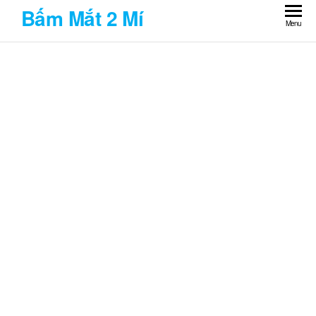
Skip
Bấm Mắt 2 Mí
to
Menu
the
content