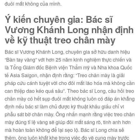
đuôi mắt không của mình.
Ý kiến chuyên gia: Bác sĩ
Vương Khánh Long nhận định
về kỹ thuật treo chân mày
Bác sĩ Vương Khánh Long, chuyên gia sở hữu danh hiệu
“Bàn tay vàng” với hơn 25 năm kinh nghiệm thực chiến và
là Tổng Giám đốc Bệnh viện Thẩm mỹ và Nha khoa Quốc
tế Asia Saigon, nhận định rằng: “Treo chân mày là giải
pháp cứu cánh tuyệt vời cho đôi mắt lão hóa mà không cần
can thiệp dao kéo quá sâu”. Theo bác sĩ Long, câu hỏi treo
chân mày có hết sụp đuôi mắt không luôn có đáp án khẳng
định nếu bác sĩ làm chủ được kỹ thuật khâu giấu chỉ vi
phẫu sát bờ chân mày. Ông nhấn mạnh rằng việc treo chân
mày đúng tỉ lệ vàng sẽ giúp đôi mắt sáng rõ, tinh anh hơn
mà hoàn toàn không để lại sẹo lộ. Bác sĩ Long chia sẻ
thêm, ông luôn khắt khe trong việc đo vẽ cung mày trước