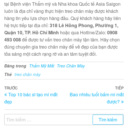
tại Bệnh viện Thẩm mỹ và Nha khoa Quốc tế Asia Saigon
luôn là địa chỉ vàng thực hiện treo chân mày được khách
hàng tin yêu lựa chọn hàng đầu. Quý khách hàng hãy liên
hệ trực tiếp tại địa chỉ:
318 Lê Hồng Phong, Phường 1,
Quận 10, TP. Hồ Chí Minh
hoặc qua Hotline/Zalo:
0908
493 008
để được tư vấn treo chân mày tận tâm. Hãy chọn
đúng chuyên gia treo chân mày để vẻ đẹp của bạn được
tỏa sáng một cách rạng rỡ và an tâm tuyệt đối.
Đăng trong
Thẩm Mỹ Mắt
Treo Chân Mày
Thẻ
treo chân mày
Điều
Bài
TRƯỚC
TIẾP
Bà
Top 10 bác sĩ tạo mí mắt
Bao nhiêu tuổi bấm mí mắt
trước
ti
hướng
đẹp
được?
th
bài
viết
Tìm
kiếm