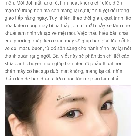
niên. Một đôi mắt rạng rỡ, linh hoạt không chỉ giúp diện
mạo trẻ trung hơn mà còn mang lại sự tự tin tuyệt đối trong
giao tiếp hằng ngày. Tuy nhiên, theo thời gian, quá trình lão
hóa khiến cung mày bị hạ thấp, da mi mắt chảy xệ làm che
khuất tầm nhìn và tạo vẻ mệt mỏi. Việc thấu hiểu bản chất
của phương pháp treo chân mày sẽ giúp bạn giải tỏa nỗi lo
về đôi mắt u buồn, từ đó sẵn sàng cho hành trình lấy lại nét
thanh xuân rạng ngời. Bài viết này sẽ phân tích chi tiết các
khía cạnh chuyên môn giúp bạn hiểu rõ phẫu thuật treo
chân mày có hết sụp đuôi mắt không, mang lại cái nhìn
thấu đáo để bạn đưa ra lựa chọn làm đẹp an tâm nhất.