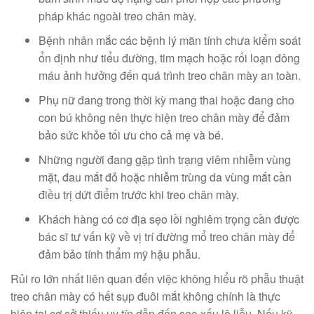
pháp khác ngoài treo chân mày.
Bệnh nhân mắc các bệnh lý mãn tính chưa kiểm soát
ổn định như tiểu đường, tim mạch hoặc rối loạn đông
máu ảnh hưởng đến quá trình treo chân mày an toàn.
Phụ nữ đang trong thời kỳ mang thai hoặc đang cho
con bú không nên thực hiện treo chân mày để đảm
bảo sức khỏe tối ưu cho cả mẹ và bé.
Những người đang gặp tình trạng viêm nhiễm vùng
mặt, đau mắt đỏ hoặc nhiễm trùng da vùng mắt cần
điều trị dứt điểm trước khi treo chân mày.
Khách hàng có cơ địa sẹo lồi nghiêm trọng cần được
bác sĩ tư vấn kỹ về vị trí đường mổ treo chân mày để
đảm bảo tính thẩm mỹ hậu phẫu.
Rủi ro lớn nhất liên quan đến việc không hiểu rõ phẫu thuật
treo chân mày có hết sụp đuôi mắt không chính là thực
hiện tại cơ sở thiếu uy tín dẫn đến sẹo xấu lộ liễu. Nếu kỹ