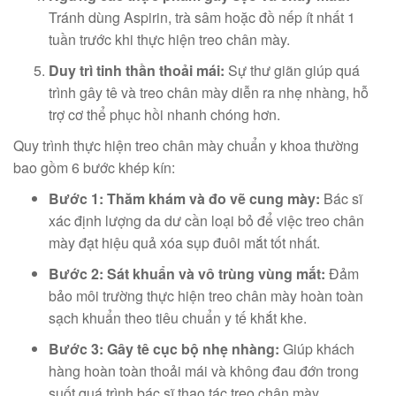
Tránh dùng Aspirin, trà sâm hoặc đồ nếp ít nhất 1
tuần trước khi thực hiện treo chân mày.
Duy trì tinh thần thoải mái:
Sự thư giãn giúp quá
trình gây tê và treo chân mày diễn ra nhẹ nhàng, hỗ
trợ cơ thể phục hồi nhanh chóng hơn.
Quy trình thực hiện treo chân mày chuẩn y khoa thường
bao gồm 6 bước khép kín:
Bước 1: Thăm khám và đo vẽ cung mày:
Bác sĩ
xác định lượng da dư cần loại bỏ để việc treo chân
mày đạt hiệu quả xóa sụp đuôi mắt tốt nhất.
Bước 2: Sát khuẩn và vô trùng vùng mắt:
Đảm
bảo môi trường thực hiện treo chân mày hoàn toàn
sạch khuẩn theo tiêu chuẩn y tế khắt khe.
Bước 3: Gây tê cục bộ nhẹ nhàng:
Giúp khách
hàng hoàn toàn thoải mái và không đau đớn trong
suốt quá trình bác sĩ thao tác treo chân mày.