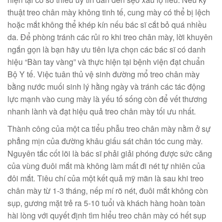
thuật treo chân mày không tinh tế, cung mày có thể bị lệch
hoặc mắt không thể khép kín nếu bác sĩ cắt bỏ quá nhiều
da. Để phòng tránh các rủi ro khi treo chân mày, lời khuyên
ngắn gọn là bạn hãy ưu tiên lựa chọn các bác sĩ có danh
hiệu “Bàn tay vàng” và thực hiện tại bệnh viện đạt chuẩn
Bộ Y tế. Việc tuân thủ vệ sinh đường mổ treo chân mày
bằng nước muối sinh lý hằng ngày và tránh các tác động
lực mạnh vào cung mày là yếu tố sống còn để vết thương
nhanh lành và đạt hiệu quả treo chân mày tối ưu nhất.
Thành công của một ca tiểu phẫu treo chân mày nằm ở sự
phẳng mịn của đường khâu giấu sát chân tóc cung mày.
Nguyên tắc cốt lõi là bác sĩ phải giải phóng được sức căng
của vùng đuôi mắt mà không làm mất đi nét tự nhiên của
đôi mắt. Tiêu chí của một kết quả mỹ mãn là sau khi treo
chân mày từ 1-3 tháng, nếp mí rõ nét, đuôi mắt không còn
sụp, gương mặt trẻ ra 5-10 tuổi và khách hàng hoàn toàn
hài lòng với quyết định tìm hiểu treo chân mày có hết sụp