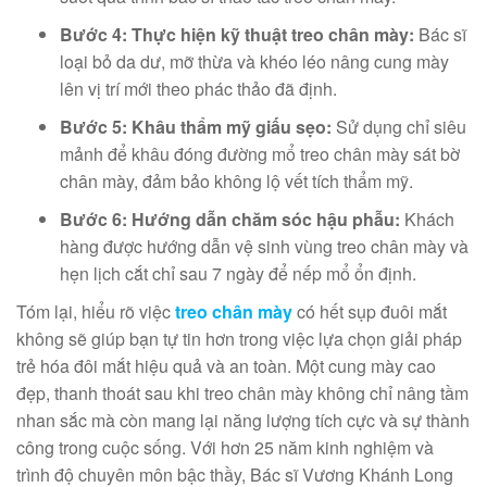
Bước 4: Thực hiện kỹ thuật treo chân mày:
Bác sĩ
loại bỏ da dư, mỡ thừa và khéo léo nâng cung mày
lên vị trí mới theo phác thảo đã định.
Bước 5: Khâu thẩm mỹ giấu sẹo:
Sử dụng chỉ siêu
mảnh để khâu đóng đường mổ treo chân mày sát bờ
chân mày, đảm bảo không lộ vết tích thẩm mỹ.
Bước 6: Hướng dẫn chăm sóc hậu phẫu:
Khách
hàng được hướng dẫn vệ sinh vùng treo chân mày và
hẹn lịch cắt chỉ sau 7 ngày để nếp mổ ổn định.
Tóm lại, hiểu rõ việc
treo chân mày
có hết sụp đuôi mắt
không sẽ giúp bạn tự tin hơn trong việc lựa chọn giải pháp
trẻ hóa đôi mắt hiệu quả và an toàn. Một cung mày cao
đẹp, thanh thoát sau khi treo chân mày không chỉ nâng tầm
nhan sắc mà còn mang lại năng lượng tích cực và sự thành
công trong cuộc sống. Với hơn 25 năm kinh nghiệm và
trình độ chuyên môn bậc thầy, Bác sĩ Vương Khánh Long