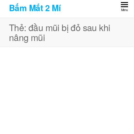
Skip
Bấm Mắt 2 Mí
to
Menu
the
Thẻ:
đầu mũi bị đỏ sau khi
content
nâng mũi