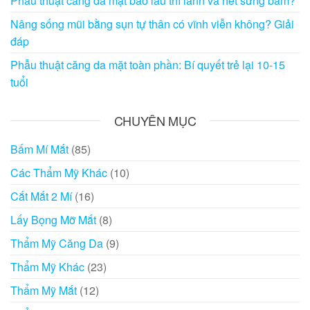
Phẫu thuật căng da mặt bao lâu thì lành và hết sưng bầm?
Nâng sống mũi bằng sụn tự thân có vĩnh viễn không? Giải
đáp
Phẫu thuật căng da mặt toàn phần: Bí quyết trẻ lại 10-15
tuổi
CHUYÊN MỤC
Bấm Mí Mắt
(85)
Các Thẩm Mỹ Khác
(10)
Cắt Mắt 2 Mí
(16)
Lấy Bọng Mỡ Mắt
(8)
Thẩm Mỹ Căng Da
(9)
Thẩm Mỹ Khác
(23)
Thẩm Mỹ Mắt
(12)