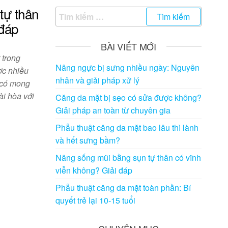
tự thân
Tìm
 đáp
kiếm
cho:
BÀI VIẾT MỚI
 trong
Nâng ngực bị sưng nhiều ngày: Nguyên
ợc nhiều
nhân và giải pháp xử lý
 có mong
ài hòa với
Căng da mặt bị sẹo có sửa được không?
Giải pháp an toàn từ chuyên gia
Phẫu thuật căng da mặt bao lâu thì lành
và hết sưng bầm?
Nâng sống mũi bằng sụn tự thân có vĩnh
viễn không? Giải đáp
Phẫu thuật căng da mặt toàn phần: Bí
quyết trẻ lại 10-15 tuổi