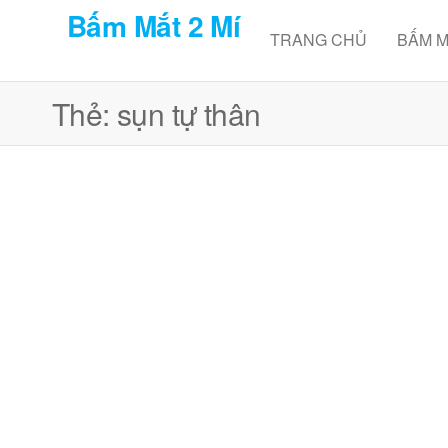
Skip
Bấm Mắt 2 Mí
to
TRANG CHỦ
BẤM M
the
content
Thẻ:
sụn tự thân