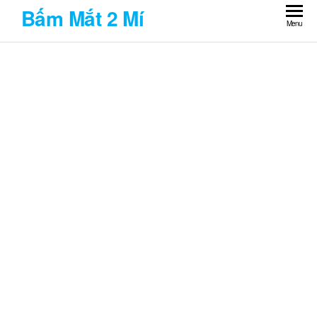
Skip
Bấm Mắt 2 Mí
to
Menu
the
content