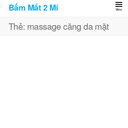
Skip
Bấm Mắt 2 Mí
to
Menu
the
Thẻ:
massage căng da mặt
content