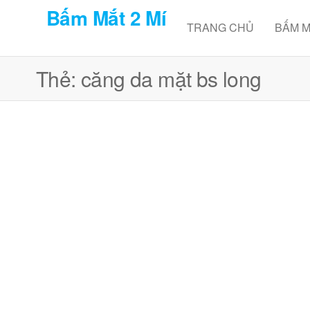
Skip
Bấm Mắt 2 Mí
to
TRANG CHỦ
BẤM M
the
content
Thẻ:
căng da mặt bs long