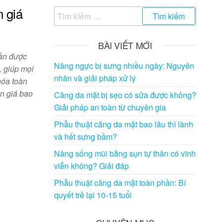
n giá
Tìm
kiếm
cho:
BÀI VIẾT MỚI
hần được
Nâng ngực bị sưng nhiều ngày: Nguyên
, giúp mọi
nhân và giải pháp xử lý
hóa toàn
ần giá bao
Căng da mặt bị sẹo có sửa được không?
Giải pháp an toàn từ chuyên gia
Phẫu thuật căng da mặt bao lâu thì lành
và hết sưng bầm?
Nâng sống mũi bằng sụn tự thân có vĩnh
viễn không? Giải đáp
Phẫu thuật căng da mặt toàn phần: Bí
quyết trẻ lại 10-15 tuổi