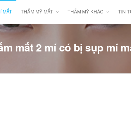
Í MẮT
THẨM MỸ MẮT
THẨM MỸ KHÁC
TIN 
ấm mắt 2 mí có bị sụp mí 