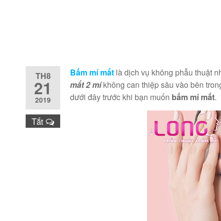
Bấm mí mắt
là dịch vụ không phẫu thuật 
TH8
21
mắt 2 mí
không can thiệp sâu vào bên trong
dưới đây trước khi bạn muốn
bấm mí mắt
.
2019
Tắt