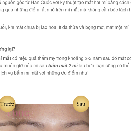
 nguồn gốc từ Hàn Quốc với kỹ thuật tạo mắt hai mí bằng cách 
ông qua những điểm rất nhỏ trên mí mắt mà không cần bóc tách 
i, khi mắt chưa bị lão hóa, ít da thừa và bọng mỡ, mắt một mí, 
ờng lại?
í mắt
có hiệu quả thẩm mỹ trong khoảng 2-3 năm sau đó mắt c
 nếu muốn giữ nếp mí sau
bấm mắt 2 mí
lâu hơn, bạn cũng có thể
dịch vụ bấm mí mắt với những ưu điểm như: