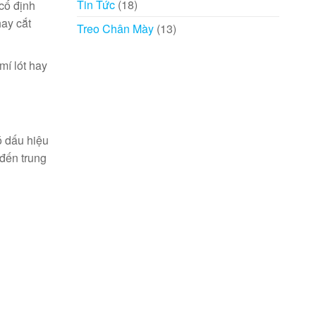
Tin Tức
(18)
cố định
hay cắt
Treo Chân Mày
(13)
mí lót hay
ó dấu hiệu
 đến trung