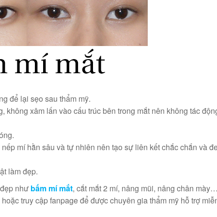
g để lại sẹo sau thẩm mỹ.
g, không xâm lấn vào cấu trúc bên trong mắt nên không tác động
hóng.
nếp mí hằn sâu và tự nhiên nên tạo sự liên kết chắc chắn và đe
ật làm đẹp.
 đẹp như
bấm mí mắt
, cắt mắt 2 mí, nâng mũi, nâng chân mày
 hoặc truy cập fanpage để được chuyên gia thẩm mỹ hỗ trợ miễn