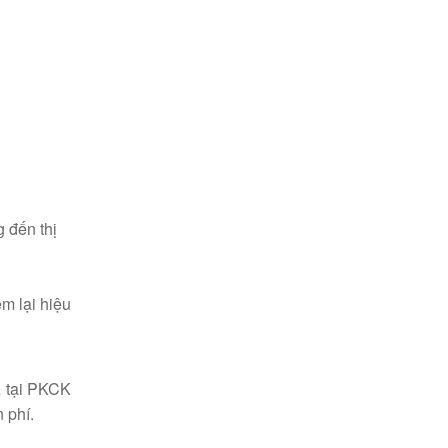
 đến thị
m lại hiệu
… tại PKCK
 phí.