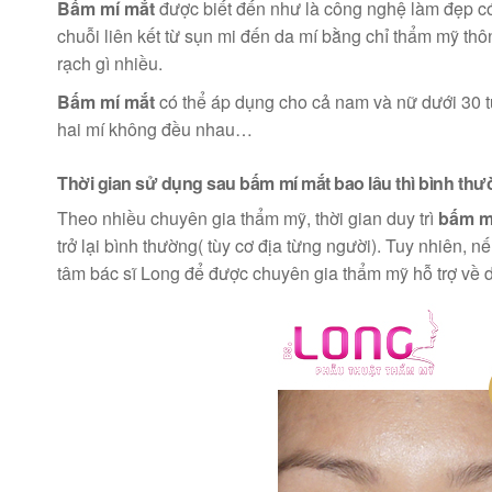
Bấm mí mắt
được biết đến như là công nghệ làm đẹp có
chuỗi liên kết từ sụn mi đến da mí bằng chỉ thẩm mỹ th
rạch gì nhiều.
Bấm mí mắt
có thể áp dụng cho cả nam và nữ dưới 30 tuổ
hai mí không đều nhau…
Thời gian sử dụng sau bấm mí mắt bao lâu thì bình thư
Theo nhiều chuyên gia thẩm mỹ, thời gian duy trì
bấm m
trở lại bình thường( tùy cơ địa từng người). Tuy nhiên,
tâm bác sĩ Long để được chuyên gia thẩm mỹ hỗ trợ về 