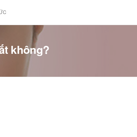
TỨC
mắt không?