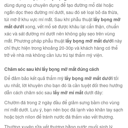
dùng dụng cụ chuyên dụng để tạo đường mổ dài hoặc
ngắn dọc theo đường mí dưới, sau đó sẽ loại bỏ da thừa,
túi mỡ ở khu vực mí mắt. Sau khi phẫu thuật
lấy bọng mỡ
mắt dưới
xong, vết mổ sẽ được khâu lại cẩn thận, chuẩn
xác và sát đường mí dưới nên không gây sẹo trên vùng
mắt. Phương pháp phẫu thuật
lấy bọng mỡ mắt dưới
này
chỉ thực hiện trong khoảng 20-30p và khách hàng có thể
trở về nhà mà không cần lưu trú tại thẩm mỹ viện.
Chăm sóc sau khi lấy bọng mỡ mắt đúng cách
Để đảm bảo kết quả thẩm mỹ
lấy bọng mỡ mắt dưới
tối
ưu nhất, lời khuyên cho bạn đó là cần tuyệt đối theo hướng
dẫn cách chăm sóc sau
lấy mỡ mí mắt
dưới đây:
Chườm đá trong 2 ngày đầu để giảm sưng bầm cho vùng
mí mắt dưới. Lưu ý, bạn nên bọc đá lạnh vào khăn tay sạch
hoặc bịch nilon để tránh nước đá thấm vào vết thương.
Thường xuyên rửa vết thương bằng nước muối sinh lý