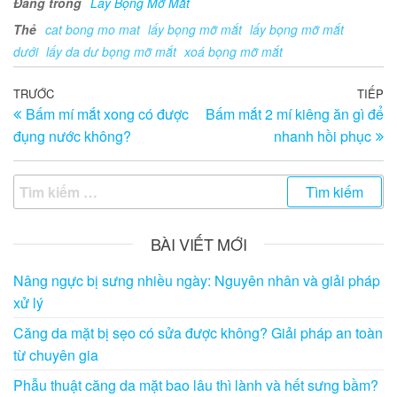
Đăng trong
Lấy Bọng Mỡ Mắt
Thẻ
cat bong mo mat
lấy bọng mỡ mắt
lấy bọng mỡ mắt
dưới
lấy da dư bọng mỡ mắt
xoá bọng mỡ mắt
Điều
Bài
TRƯỚC
TIẾP
Bà
Bấm mí mắt xong có được
Bấm mắt 2 mí kiêng ăn gì để
trước
ti
hướng
đụng nước không?
nhanh hồi phục
th
bài
viết
Tìm
kiếm
cho:
BÀI VIẾT MỚI
Nâng ngực bị sưng nhiều ngày: Nguyên nhân và giải pháp
xử lý
Căng da mặt bị sẹo có sửa được không? Giải pháp an toàn
từ chuyên gia
Phẫu thuật căng da mặt bao lâu thì lành và hết sưng bầm?