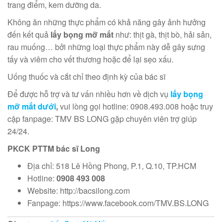
trang điểm, kem dưỡng da.
Không ăn những thực phẩm có khả năng gây ảnh hưởng
đến kết quả
lấy bọng mỡ mắt
như: thịt gà, thịt bò, hải sản,
rau muống… bởi những loại thực phẩm này dễ gây sưng
tấy và viêm cho vết thương hoặc để lại sẹo xấu.
Uống thuốc và cắt chỉ theo định kỳ của bác sĩ
Để được hỗ trợ và tư vấn nhiều hơn về dịch vụ
lấy bọng
mỡ mắt dưới
,
vui lòng gọi hotline: 0908.493.008 hoặc truy
cập fanpage: TMV BS LONG gặp chuyên viên trợ giúp
24/24.
PKCK PTTM
bác sĩ Long
Địa chỉ: 518 Lê Hồng Phong, P.1, Q.10, TP.HCM
Hotline:
0908 493 008
Website: http://bacsilong.com
Fanpage: https://www.facebook.com/TMV.BS.LONG