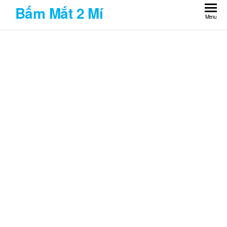
Skip
Bấm Mắt 2 Mí
to
Menu
the
content