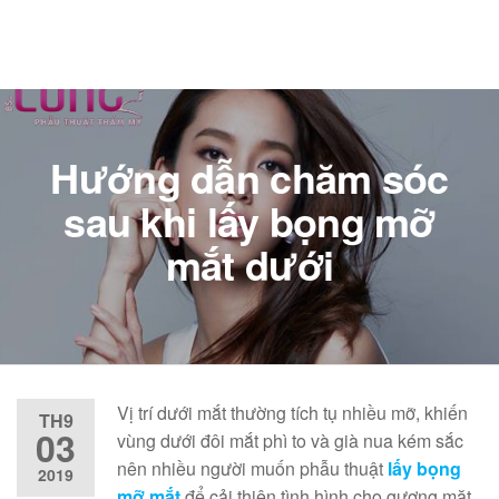
Hướng dẫn chăm sóc
sau khi lấy bọng mỡ
mắt dưới
Vị trí dưới mắt thường tích tụ nhiều mỡ, khiến
TH9
03
vùng dưới đôi mắt phì to và già nua kém sắc
nên nhiều người muốn phẫu thuật
lấy bọng
2019
mỡ mắt
để cải thiện tình hình cho gương mặt.