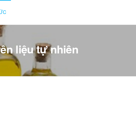
TỨC
ên liệu tự nhiên