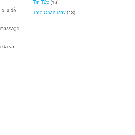
Tin Tức
(18)
 oliu để
Treo Chân Mày
(13)
ệc massage
ệ da và