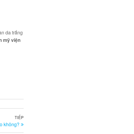
àn da trắng
 mỹ viện
TIẾP
Bài
ao không?
tiếp
theo