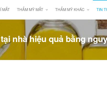
Í MẮT
THẨM MỸ MẮT
THẨM MỸ KHÁC
TIN 
tại nhà hiệu quả bằng nguy