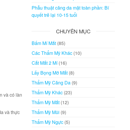
Phẫu thuật căng da mặt toàn phần: Bí
quyết trẻ lại 10-15 tuổi
CHUYÊN MỤC
Bấm Mí Mắt
(85)
Các Thẩm Mỹ Khác
(10)
Cắt Mắt 2 Mí
(16)
Lấy Bọng Mỡ Mắt
(8)
Thẩm Mỹ Căng Da
(9)
Thẩm Mỹ Khác
(23)
n và có làn
Thẩm Mỹ Mắt
(12)
da và thực
Thẩm Mỹ Mũi
(9)
Thẩm Mỹ Ngực
(5)