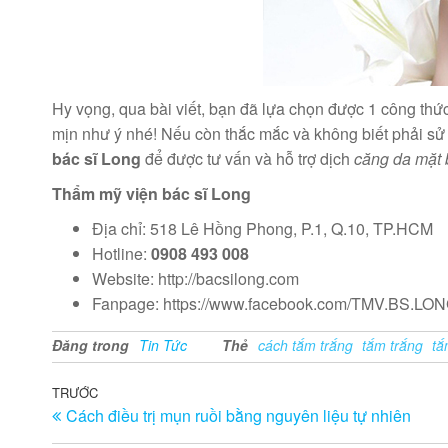
Hy vọng, qua bài viết, bạn đã lựa chọn được 1 công thứ
mịn như ý nhé! Nếu còn thắc mắc và không biết phải s
bác sĩ Long
để được tư vấn và hỗ trợ dịch
căng da mặt 
Thẩm mỹ viện bác sĩ Long
Địa chỉ: 518 Lê Hồng Phong, P.1, Q.10, TP.HCM
Hotline:
0908 493 008
Website: http://bacsilong.com
Fanpage: https://www.facebook.com/TMV.BS.LO
Đăng trong
Tin Tức
Thẻ
cách tắm trắng
tắm trắng
tắ
Điều
Bài
TRƯỚC
Cách điều trị mụn ruồi bằng nguyên liệu tự nhiên
trước
hướng