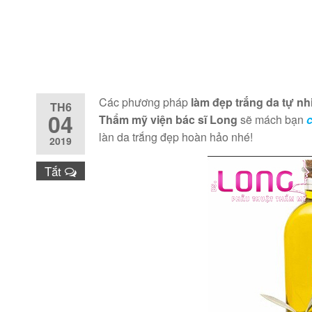
Các phương pháp
làm đẹp trắng da tự nh
TH6
04
Thẩm mỹ viện bác sĩ Long
sẽ mách bạn
c
làn da trắng đẹp hoàn hảo nhé!
2019
Tắt