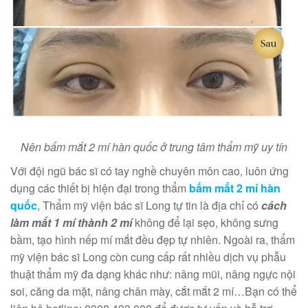
Nên bấm mắt 2 mí hàn quốc ở trung tâm thẩm mỹ uy tín
Với đội ngũ bác sĩ có tay nghề chuyên môn cao, luôn ứng
dụng các thiết bị hiện đại trong thẩm
bấm mắt 2 mí hàn
quốc
, Thẩm mỹ viện bác sĩ Long tự tin là địa chỉ có
cách
làm mắt 1 mí thành 2 mí
không để lại sẹo, không sưng
bầm, tạo hình nếp mí mắt đều đẹp tự nhiên. Ngoài ra, thẩm
mỹ viện bác sĩ Long còn cung cấp rất nhiều dịch vụ phẫu
thuật thẩm mỹ đa dạng khác như: nâng mũi, nâng ngực nội
soi, căng da mặt, nâng chân mày, cắt mắt 2 mí…Bạn có thể