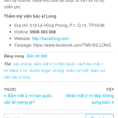
liên hệ hotline: 0908.493.008 để được tư vấn và hỗ trợ
miễn phí.
Thẩm mỹ viện bác sĩ Long
Địa chỉ: 518 Lê Hồng Phong, P.1, Q.10, TP.HCM
Hotline:
0908 493 008
Website:
http://bacsilong.com
Fanpage: https://www.facebook.com/TMV.BS.LONG
Đăng trong
Bấm Mí Mắt
Thẻ
bác sĩ long
bấm mắt 2 mí Hàn Quốc
cách làm mắt 1
mí thành 2 mí
doctor longd
dr.long
thẩm mỹ mắt
thẩm mỹ
viện bác sĩ long
Điều
Bài
TRƯỚC
TIẾP
Bà
Bấm mắt 2 mí hàn quốc
Nhấn mắt 2 mí đẹp không
trước
ti
hướng
cần ăn kiêng gì?
sưng bầm
th
bài
viết
Tìm